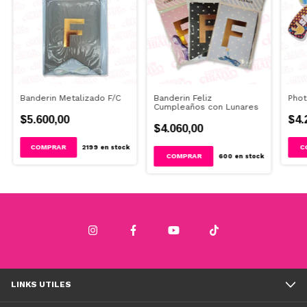
Banderin Metalizado F/C
Banderin Feliz
Phot
Cumpleaños con Lunares
$5.600,00
$4.
$4.060,00
COMPRAR
2199
en stock
COMPRAR
600
en stock
LINKS UTILES