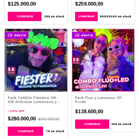
$125.000,00
$259.000,00
298
en stock
80000000
en stock
GRATIS
GRATIS
Pack Cotillón Fiestero ON -
Pack Fluo y Luminoso 131
106 Artículos Luminosos y
Prods
Fluo - 100 personas
$138.600,00
-
29
%
OFF
$280.000,00
$392.000,00
306
en stock
79
en stock