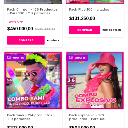
Pack Chingon - 136 Productos
Pack Fluo 100 Invitados
- Para 100 - 110 personas
$131.250,00
-
24
%
OFF
$450.000,00
$595.000,00
202
en stock
en stock
GRATIS
GRATIS
Pack Yami - 124 productos -
Pack Explosivo - 120
100 personas
productos - Para 100
Personas
$273.000,00
$504.000,00