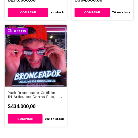
en stock
70
en stock
GRATIS
Pack Bronceador Cotillón -
114 Artículos: Gorras Fluo, LED
y Anteojos.
$434.000,00
312
en stock