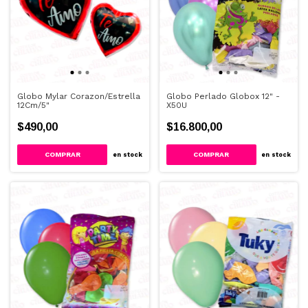
Globo Mylar Corazon/Estrella
Globo Perlado Globox 12" -
12Cm/5"
X50U
$490,00
$16.800,00
COMPRAR
COMPRAR
en stock
en stock