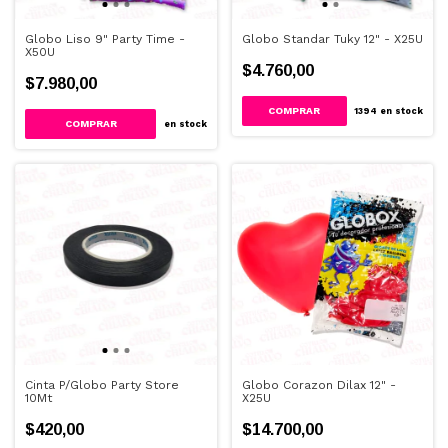
Globo Liso 9" Party Time -
Globo Standar Tuky 12" - X25U
X50U
$4.760,00
$7.980,00
COMPRAR
1394
en stock
COMPRAR
en stock
Cinta P/Globo Party Store
Globo Corazon Dilax 12" -
10Mt
X25U
$420,00
$14.700,00