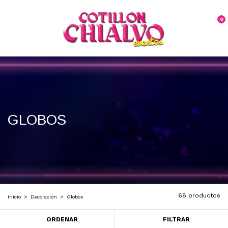
0
GLOBOS
68 productos
Inicio
>
Decoración
>
Globos
ORDENAR
FILTRAR