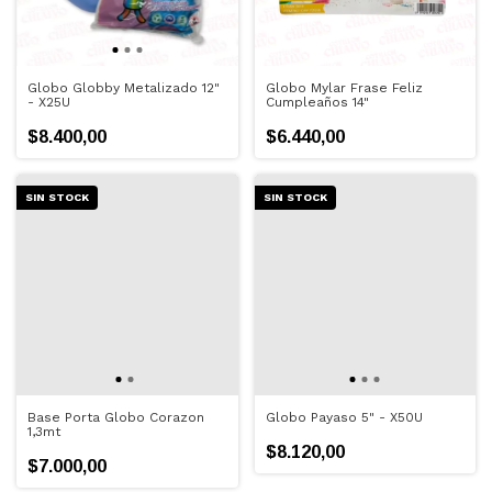
Globo Globby Metalizado 12"
Globo Mylar Frase Feliz
- X25U
Cumpleaños 14"
$8.400,00
$6.440,00
SIN STOCK
SIN STOCK
Base Porta Globo Corazon
Globo Payaso 5" - X50U
1,3mt
$8.120,00
$7.000,00