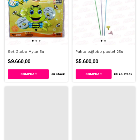
Set Globo Mylar 5u
Palito p/globo pastel 25u
$9.660,00
$5.600,00
COMPRAR
en stock
80
en stock