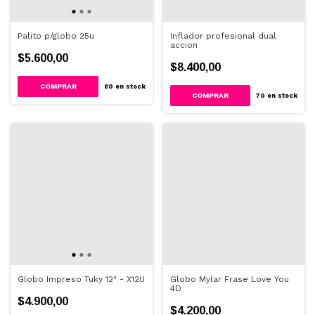
Palito p/globo 25u
Inflador profesional dual
accion
$5.600,00
$8.400,00
80
en stock
70
en stock
Globo Impreso Tuky 12" - X12U
Globo Mylar Frase Love You
4D
$4.900,00
$4.200,00