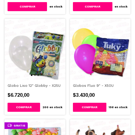
en stock
en stock
Globo Liso 12" Globby - X25U
Globos Fluo 9" - X50U
$6.720,00
$3.430,00
200
en stock
198
en stock
GRATIS