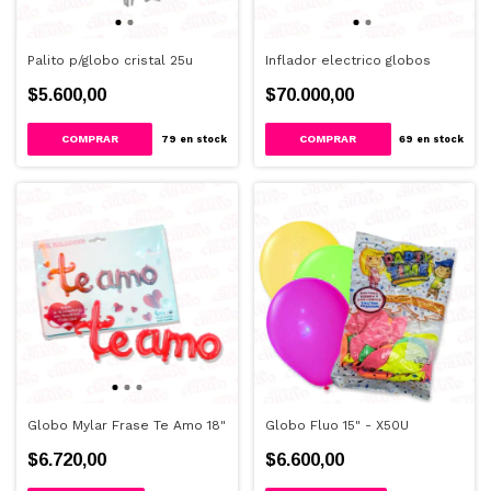
Palito p/globo cristal 25u
Inflador electrico globos
$5.600,00
$70.000,00
79
en stock
69
en stock
Globo Mylar Frase Te Amo 18"
Globo Fluo 15" - X50U
$6.720,00
$6.600,00