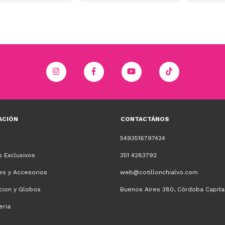
ACIÓN
CONTACTÁNOS
5493516797424
 Exclusivos
351 4283792
es y Accesorios
web@cotillonchialvo.com
cion y Globos
Buenos Aires 380, Córdoba Capita
eria