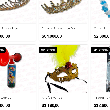
 Strass Lujo
Corona Strass Lujo Med
Collar Flor
00,00
$84.000,00
$2.800,0
OCK
SIN STOCK
SIN STOCK
 Grande
Antifaz Varios
Tirador len
00,00
$1.180,00
$12.600,