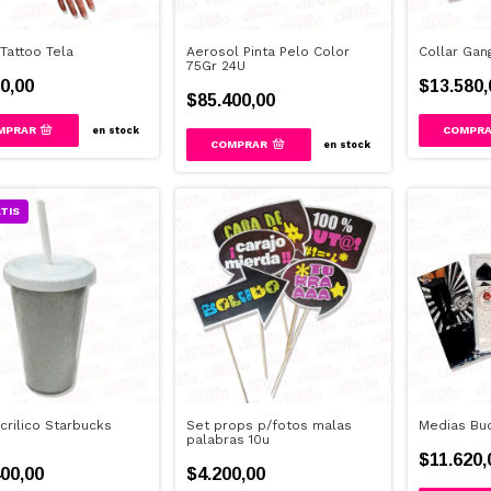
Tattoo Tela
Aerosol Pinta Pelo Color
Collar Gan
75Gr 24U
0,00
$13.580,
$85.400,00
en stock
en stock
TIS
crilico Starbucks
Set props p/fotos malas
Medias Bu
palabras 10u
$11.620,
00,00
$4.200,00