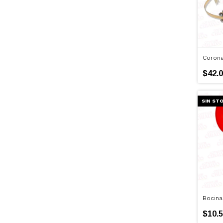
Corona
$42.0
SIN ST
Bocina
$10.5