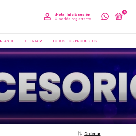
0
¡Hola!
Iniciá sesión
O podés registrarte
INFANTIL
OFERTAS!
TODOS LOS PRODUCTOS
Ordenar