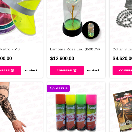
 Retro - x10
Lampara Rosa Led (15X8CM)
Collar Sil
00,00
$12.600,00
$4.620,0
en stock
en stock
GRATIS