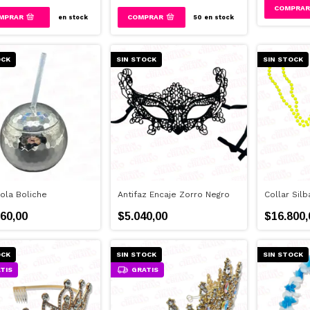
MPRAR
en stock
50
en stock
OCK
SIN STOCK
SIN STOCK
ola Boliche
Antifaz Encaje Zorro Negro
Collar Silb
60,00
$5.040,00
$16.800,
OCK
SIN STOCK
SIN STOCK
TIS
GRATIS