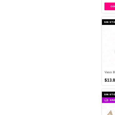
CO
SIN ST
Vaso B
$13.8
SIN ST
GRA