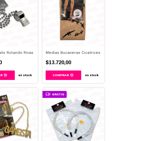
bato Rolando Rivas
Medias Bucaneras Cicatrices
0
$13.720,00
en stock
en stock
GRATIS