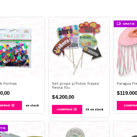
GRATIS
ti Formas
Set props p/fotos frases
Paragua Fl
fiesta 10u
0,00
$119.000
$4.200,00
en stock
39
en stock
TIS