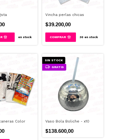
gsta
Vincha perlas chicas
00
$39.200,00
en stock
30
en stock
SIN STOCK
GRATIS
caneras Color
Vaso Bola Boliche - x10
00
$138.600,00