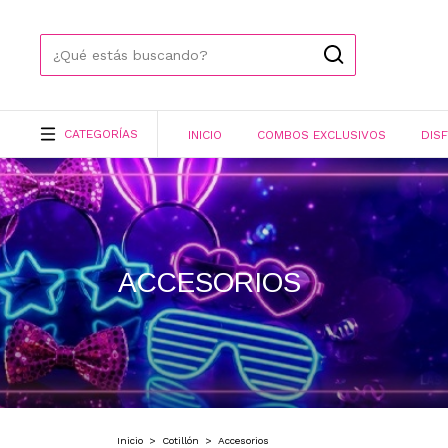
CATEGORÍAS
INICIO
COMBOS EXCLUSIVOS
DIS
ACCESORIOS
Inicio
>
Cotillón
>
Accesorios