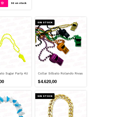
50
en stock
SIN STOCK
ato Sugar Party 4U
Collar Silbato Rolando Rivas
00
$4.620,00
SIN STOCK