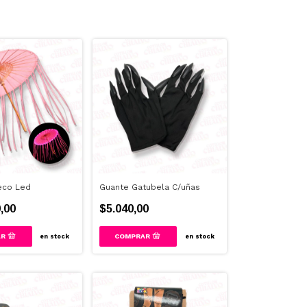
eco Led
Guante Gatubela C/uñas
,00
$5.040,00
en stock
en stock