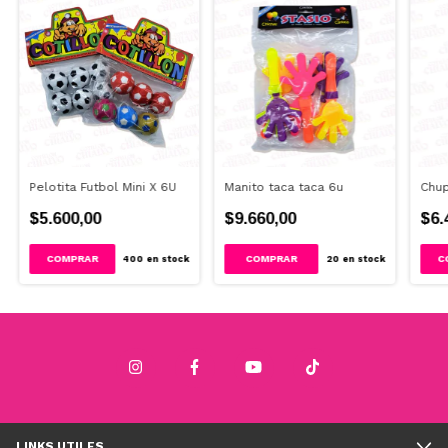
Pelotita Futbol Mini X 6U
Manito taca taca 6u
Chu
$5.600,00
$9.660,00
$6.
COMPRAR
400
en stock
20
en stock
LINKS UTILES