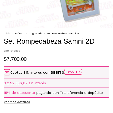
Inicio
>
Infantil
>
Juguetería
>
Set Rompecabeza Samni 2D
Set Rompecabeza Samni 2D
SKU:
670299
$7.700,00
Cuotas SIN interés con
DÉBITO
3
x
$2.566,67
sin interés
15% de descuento
pagando con Transferencia o depósito
Ver más detalles