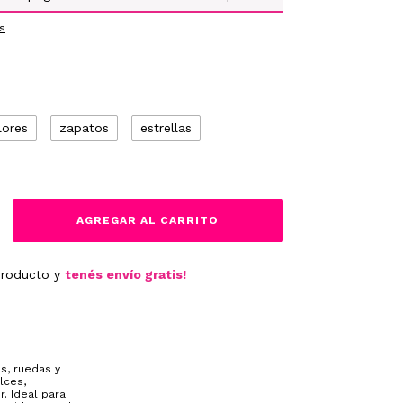
s
lores
zapatos
estrellas
producto y
tenés envío gratis!
s, ruedas y
lces,
. Ideal para