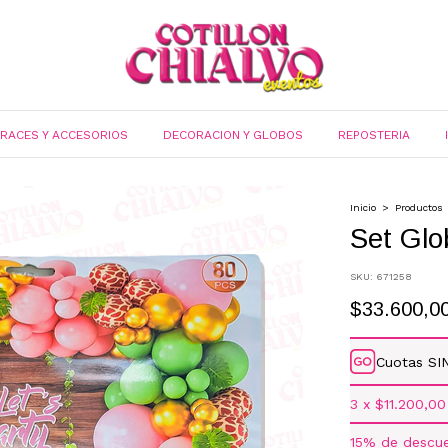
FRACES Y ACCESORIOS
DECORACION Y GLOBOS
REPOSTERIA
Inicio
>
Productos
Set Glo
SKU:
671258
$33.600,0
Cuotas SI
3
x
$11.200,00
15% de descu