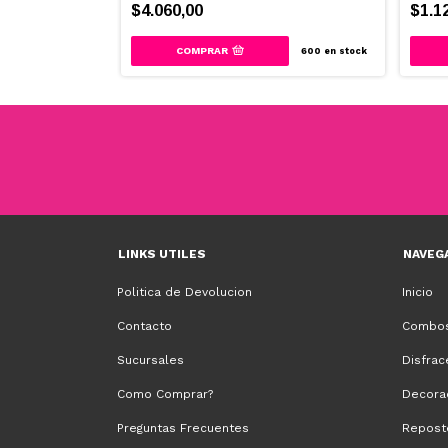
$4.060,00
$1.1
COMPRAR
2199
en stock
600
en stock
LINKS UTILES
NAVEG
Politica de Devolucion
Inicio
Contacto
Combos
Sucursales
Disfrac
Como Comprar?
Decora
Preguntas Frecuentes
Repost