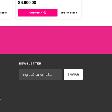
$4.900,00
$1.400,00
COMPRAR
stock
599
en stock
NEWSLETTER
l