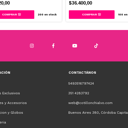
20,00
$36.400,00
200
en stock
100
en 
ACIÓN
CONTACTÁNOS
5493516797424
 Exclusivos
351 4283792
es y Accesorios
web@cotillonchialvo.com
cion y Globos
Buenos Aires 380, Córdoba Capita
eria