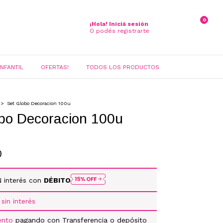
0
¡Hola!
Iniciá sesión
O podés registrarte
INFANTIL
OFERTAS!
TODOS LOS PRODUCTOS
>
Set Globo Decoracion 100u
bo Decoracion 100u
0
N interés con
DÉBITO
sin interés
ento
pagando con Transferencia o depósito