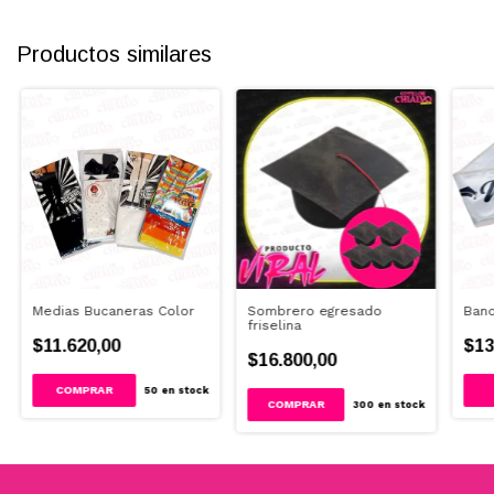
Productos similares
Medias Bucaneras Color
Sombrero egresado
Band
friselina
$11.620,00
$13
$16.800,00
50
en stock
COMPRAR
300
en stock