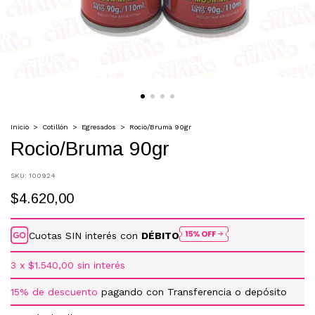
Inicio
>
Cotillón
>
Egresados
>
Rocio/Bruma 90gr
Rocio/Bruma 90gr
SKU:
100924
$4.620,00
Cuotas SIN interés con
DÉBITO
3
x
$1.540,00
sin interés
15% de descuento
pagando con Transferencia o depósito