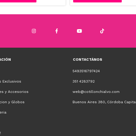
ACIÓN
CONTACTÁNOS
5493516797424
 Exclusivos
351 4283792
es y Accesorios
web@cotillonchialvo.com
cion y Globos
Buenos Aires 380, Córdoba Capita
eria
!