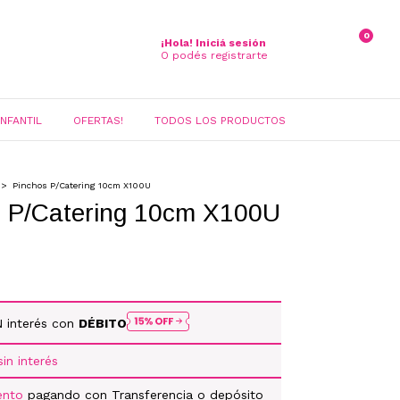
0
¡Hola!
Iniciá sesión
O podés registrarte
INFANTIL
OFERTAS!
TODOS LOS PRODUCTOS
>
Pinchos P/Catering 10cm X100U
s P/Catering 10cm X100U
N interés con
DÉBITO
sin interés
ento
pagando con Transferencia o depósito