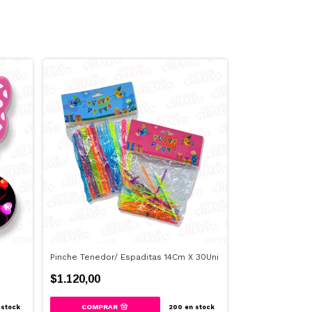
Pinche Tenedor/ Espaditas 14Cm X 30Uni
Sorbete Polipap
$1.120,00
$3.300,00
stock
200
en stock