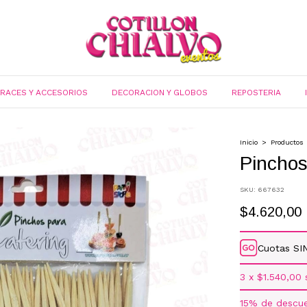
FRACES Y ACCESORIOS
DECORACION Y GLOBOS
REPOSTERIA
Inicio
>
Productos
Pincho
SKU:
667632
$4.620,00
Cuotas SI
3
x
$1.540,00
15% de descu