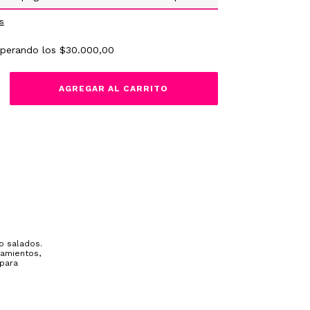
s
uperando los
$30.000,00
o salados.
samientos,
 para