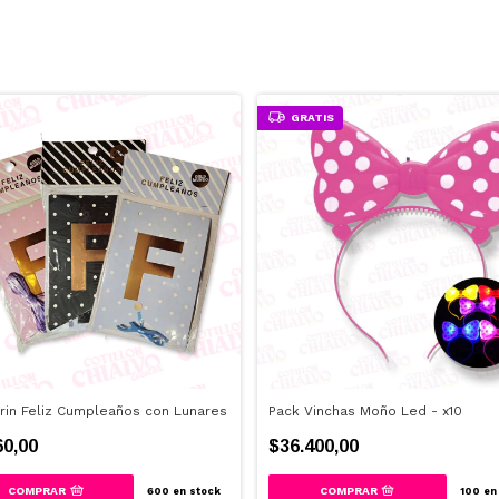
GRATIS
rin Feliz Cumpleaños con Lunares
Pack Vinchas Moño Led - x10
60,00
$36.400,00
COMPRAR
600
en stock
100
en 