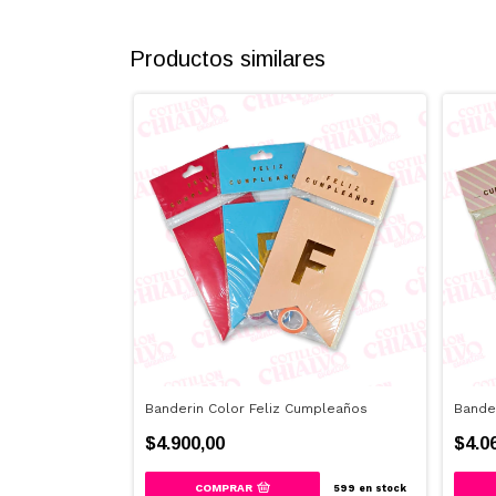
Productos similares
Banderin Color Feliz Cumpleaños
Bande
$4.900,00
$4.0
COMPRAR
200
en stock
599
en stock