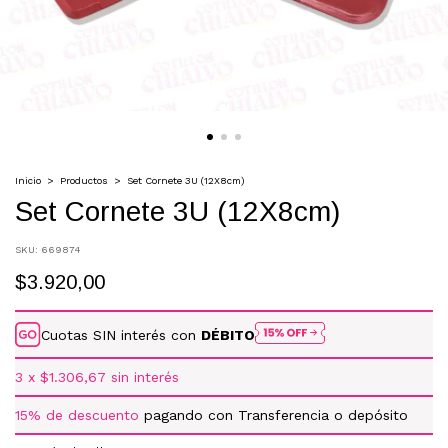
Inicio
>
Productos
>
Set Cornete 3U (12X8cm)
Set Cornete 3U (12X8cm)
SKU:
669874
$3.920,00
Cuotas SIN interés con
DÉBITO
3
x
$1.306,67
sin interés
15% de descuento
pagando con Transferencia o depósito