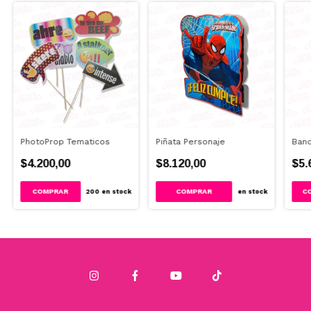
PhotoProp Tematicos
Piñata Personaje
Band
$4.200,00
$8.120,00
$5.
COMPRAR
C
200
en stock
en stock