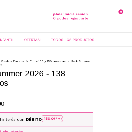
0
¡Hola!
Iniciá sesión
O podés registrarte
INFANTIL
OFERTAS!
TODOS LOS PRODUCTOS
Combos Eventos
>
Entre 100 y 150 personas
>
Pack Summer
os
ummer 2026 - 138
os
00
N interés con
DÉBITO
7
sin interés