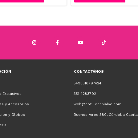
ACIÓN
CONTACTÁNOS
5493516797424
 Exclusivos
351 4283792
es y Accesorios
web@cotillonchialvo.com
cion y Globos
Buenos Aires 380, Córdoba Capita
eria