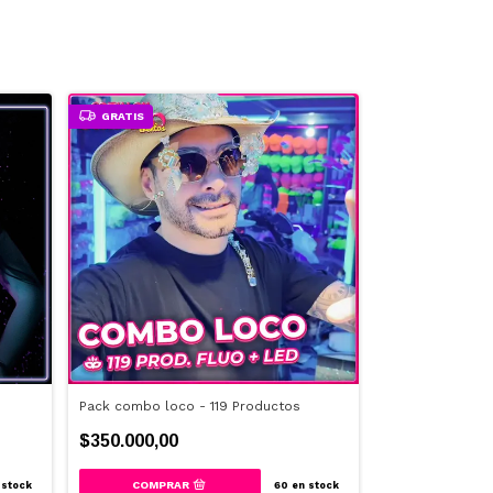
GRATIS
GRATIS
Pack combo loco - 119 Productos
Pack neon byte 
$350.000,00
$532.000,00
stock
60
en stock