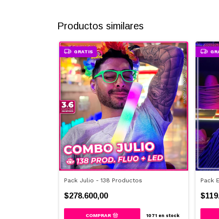
Productos similares
GRATIS
GR
ductos
Pack Julio - 138 Productos
Pack 
$278.600,00
$119
1368
en stock
1071
en stock