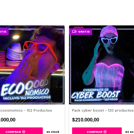
ATIS
GRATIS
Ecooonomico - 152 Productos
Pack cyber boost - 120 productos
.000,00
$210.000,00
en stock
62
en 