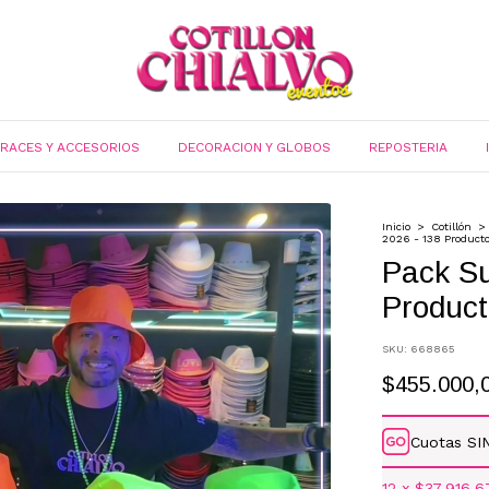
FRACES Y ACCESORIOS
DECORACION Y GLOBOS
REPOSTERIA
Inicio
>
Cotillón
>
2026 - 138 Product
Pack S
Product
SKU:
668865
$455.000,
Cuotas SI
12
x
$37.916,6