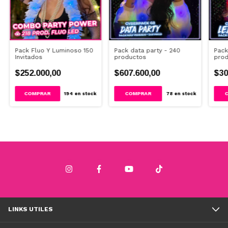
Pack Fluo Y Luminoso 150
Pack data party - 240
Pack
Invitados
productos
pro
$252.000,00
$607.600,00
$30
194
en stock
78
en stock
LINKS UTILES