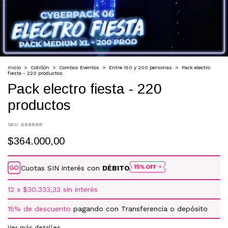
Inicio
>
Cotillón
>
Combos Eventos
>
Entre 150 y 200 personas
>
Pack electro
fiesta - 220 productos
Pack electro fiesta - 220
productos
SKU:
668888
$364.000,00
Cuotas SIN interés con
DÉBITO
12
x
$30.333,33
sin interés
15% de descuento
pagando con Transferencia o depósito
Ver más detalles