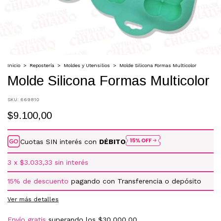
Inicio
>
Repostería
>
Moldes y Utensilios
>
Molde Silicona Formas Multicolor
Molde Silicona Formas Multicolor
SKU:
669810
$9.100,00
Cuotas SIN interés con
DÉBITO
3
x
$3.033,33
sin interés
15% de descuento
pagando con Transferencia o depósito
Ver más detalles
Envío gratis
superando los
$30.000,00