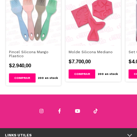
Pincel Silicona Mango
Molde Silicona Mediano
Set 
Plastico
$7.700,00
$4.
$2.940,00
200
en stock
200
en stock
LINKS UTILES