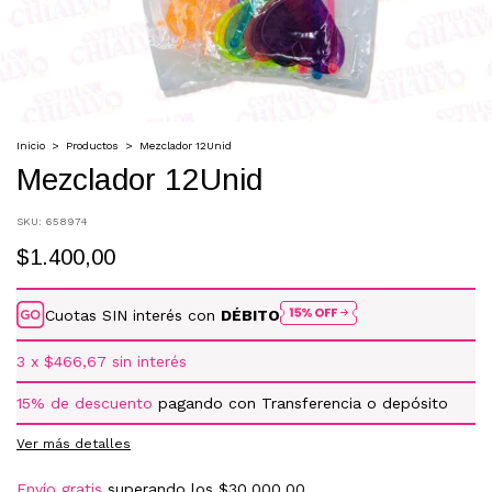
Inicio
>
Productos
>
Mezclador 12Unid
Mezclador 12Unid
SKU:
658974
$1.400,00
Cuotas SIN interés con
DÉBITO
3
x
$466,67
sin interés
15% de descuento
pagando con Transferencia o depósito
Ver más detalles
Envío gratis
superando los
$30.000,00