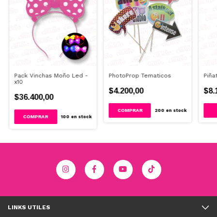
Pack Vinchas Moño Led -
PhotoProp Tematicos
Piña
x10
$4.200,00
$8.
$36.400,00
200
en stock
100
en stock
LINKS UTILES