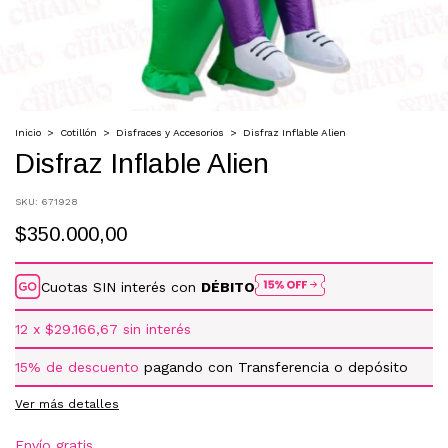
Inicio
>
Cotillón
>
Disfraces y Accesorios
>
Disfraz Inflable Alien
Disfraz Inflable Alien
SKU:
671928
$350.000,00
Cuotas SIN interés con
DÉBITO
12
x
$29.166,67
sin interés
15% de descuento
pagando con Transferencia o depósito
Ver más detalles
Envío gratis