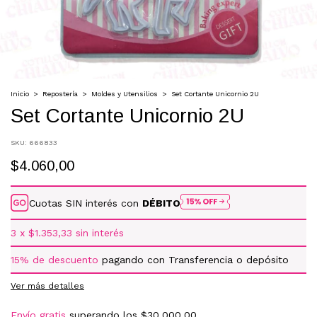
Inicio
>
Repostería
>
Moldes y Utensilios
>
Set Cortante Unicornio 2U
Set Cortante Unicornio 2U
SKU:
666833
$4.060,00
Cuotas SIN interés con
DÉBITO
3
x
$1.353,33
sin interés
15% de descuento
pagando con Transferencia o depósito
Ver más detalles
Envío gratis
superando los
$30.000,00