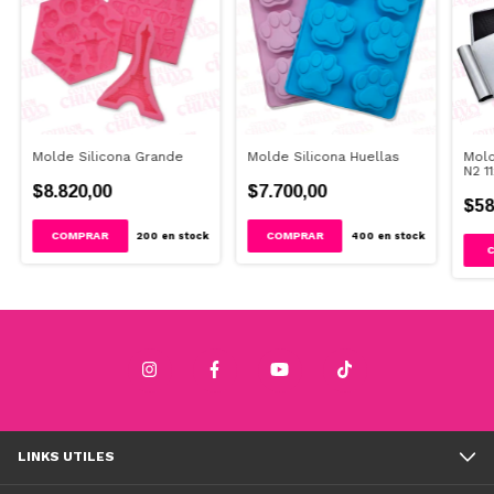
Molde Silicona Grande
Molde Silicona Huellas
Mold
N2 1
$8.820,00
$7.700,00
$58
COMPRAR
200
en stock
400
en stock
LINKS UTILES