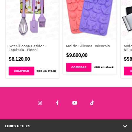
Set Silicona Batidor+
Molde Silicona Unicornio
Mold
Espátula+ Pincel
N2 1
$9.800,00
$8.120,00
$58
COMPRAR
400
en stock
200
en stock
LINKS UTILES