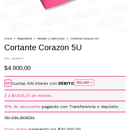
Inicio
>
Repostería
>
Moldes y Utensilios
>
Cortante Corazon 5U
Cortante Corazon 5U
SKU:
668474
$4.900,00
Cuotas SIN interés con
DÉBITO
3
x
$1.633,33
sin interés
15% de descuento
pagando con Transferencia o depósito
Ver más detalles
Envío gratis
superando los
$30.000,00