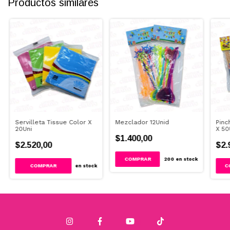
Productos similares
Servilleta Tissue Color X
Mezclador 12Unid
Pinc
20Uni
X 50
$1.400,00
$2.520,00
$2.
200
en stock
COMPRAR
en stock