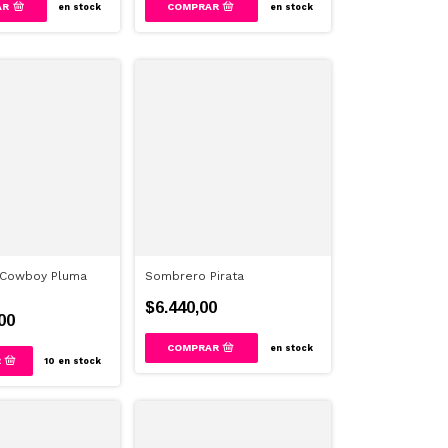
AR
en stock
en stock
Cowboy Pluma
Sombrero Pirata
$6.440,00
00
en stock
10
en stock