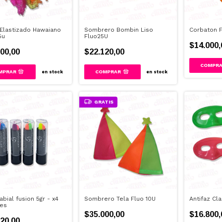
 Elastizado Hawaiano
Sombrero Bombin Liso
Corbaton F
5u
Fluo25U
$14.000,
00,00
$22.120,00
en stock
en stock
GRATIS
abial fusion 5gr - x4
Sombrero Tela Fluo 10U
Antifaz Cla
des
$35.000,00
$16.800,
20,00