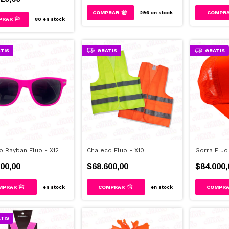
COMPR
296
en stock
80
en stock
TIS
GRATIS
GRATIS
o Rayban Fluo - X12
Chaleco Fluo - X10
Gorra Fluo 
00,00
$68.600,00
$84.000,
en stock
en stock
TIS