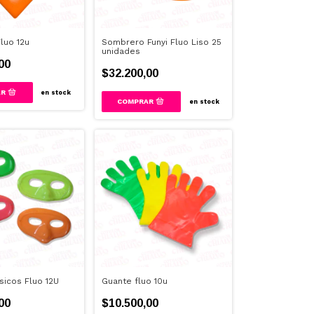
luo 12u
Sombrero Funyi Fluo Liso 25
unidades
00
$32.200,00
en stock
en stock
sicos Fluo 12U
Guante fluo 10u
00
$10.500,00