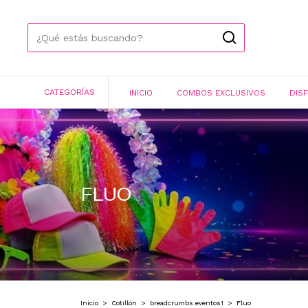
CATEGORÍAS
INICIO
COMBOS EXCLUSIVOS
DIS
FLUO
Inicio
>
Cotillón
>
breadcrumbs.eventos1
>
Fluo