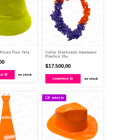
iluso Fluo Tela
Collar Elastizado Hawaiano
Plastico 25u
00
$17.500,00
AR
en stock
en stock
GRATIS