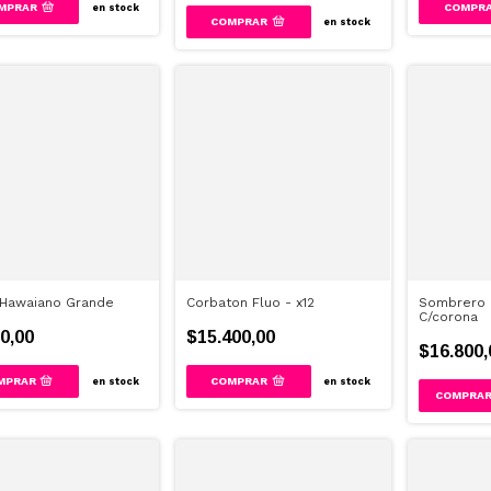
MPRAR
COMPR
en stock
en stock
 Hawaiano Grande
Corbaton Fluo - x12
Sombrero 
C/corona
0,00
$15.400,00
$16.800,
en stock
en stock