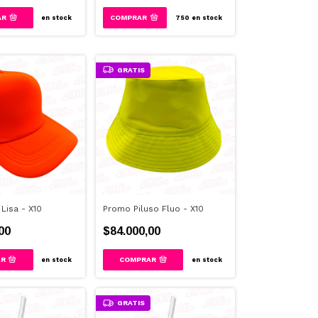
AR
en stock
750
en stock
GRATIS
Lisa - X10
Promo Piluso Fluo - X10
00
$84.000,00
COMPRAR
en stock
en stock
GRATIS