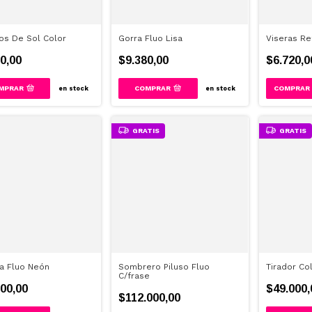
os De Sol Color
Gorra Fluo Lisa
Viseras Re
0,00
$9.380,00
$6.720,0
MPRAR
COMPRAR
COMPRAR
en stock
en stock
GRATIS
GRATIS
a Fluo Neón
Sombrero Piluso Fluo
Tirador Co
C/frase
00,00
$49.000,
$112.000,00