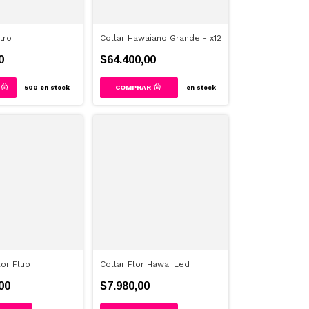
tro
Collar Hawaiano Grande - x12
0
$64.400,00
500
en stock
en stock
lor Fluo
Collar Flor Hawai Led
00
$7.980,00