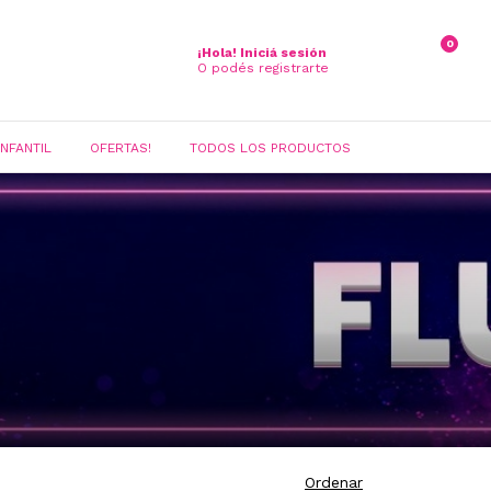
0
¡Hola!
Iniciá sesión
O podés registrarte
INFANTIL
OFERTAS!
TODOS LOS PRODUCTOS
Ordenar