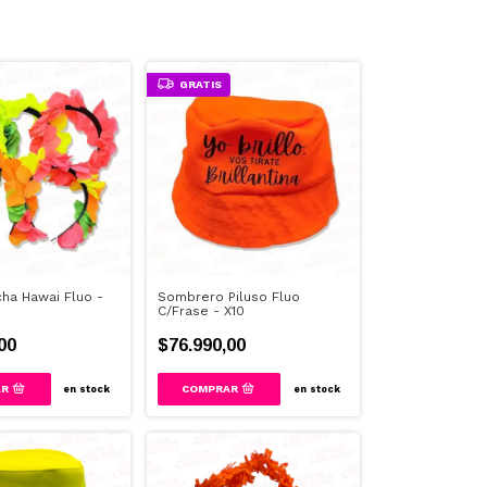
GRATIS
ha Hawai Fluo -
Sombrero Piluso Fluo
C/Frase - X10
00
$76.990,00
en stock
en stock