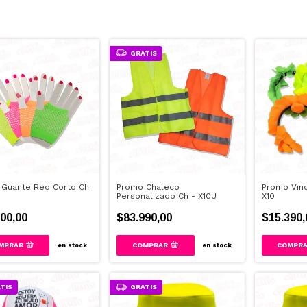
GRATIS
 Guante Red Corto Ch
Promo Chaleco
Promo Vinc
Personalizado Ch - X10U
X10
00,00
$83.990,00
$15.390,
MPRAR
COMPRAR
en stock
en stock
TIS
GRATIS