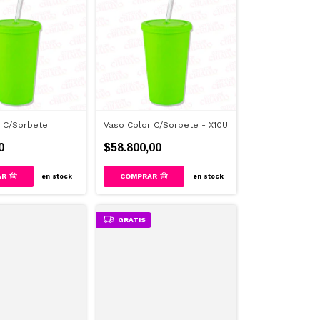
 C/Sorbete
Vaso Color C/Sorbete - X10U
0
$58.800,00
AR
COMPRAR
en stock
en stock
GRATIS