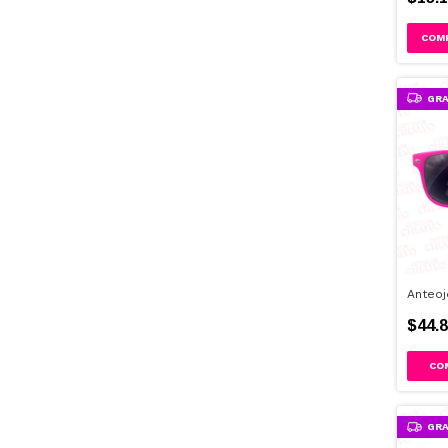
GRA
Anteoj
$44.8
GRA