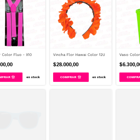
r Color Fluo - X10
Vincha Flor Hawai Color 12U
Vaso Color
00,00
$28.000,00
$6.300,0
COMPR
en stock
en stock