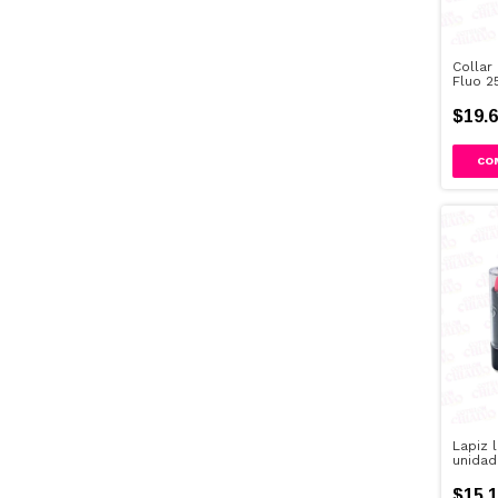
Collar
Fluo 2
$19.6
Lapiz l
unida
$15.1