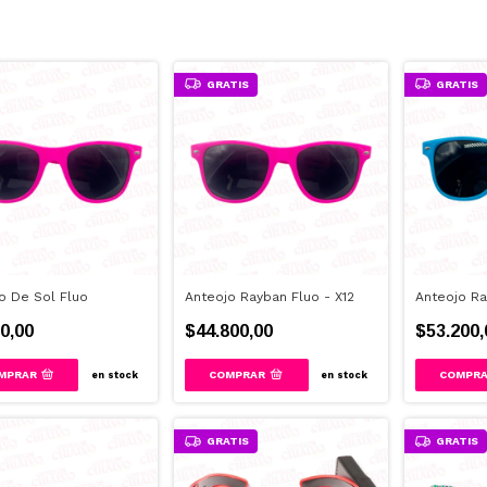
GRATIS
GRATIS
o De Sol Fluo
Anteojo Rayban Fluo - X12
Anteojo Ra
0,00
$44.800,00
$53.200,
MPRAR
en stock
en stock
GRATIS
GRATIS