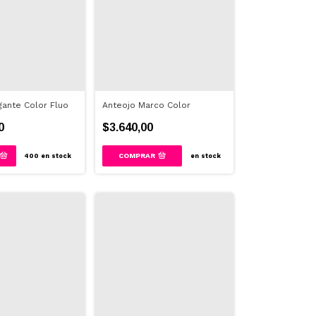
gante Color Fluo
Anteojo Marco Color
0
$3.640,00
COMPRAR
400
en stock
en stock