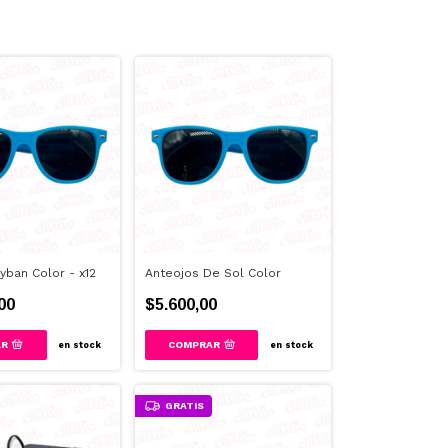
yban Color - x12
Anteojos De Sol Color
00
$5.600,00
COMPRAR
en stock
en stock
GRATIS