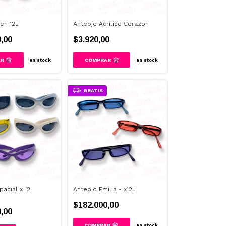
ien 12u
Anteojo Acrilico Corazon
,00
$3.920,00
COMPRAR
en stock
en stock
GRATIS
acial x 12
Anteojo Emilia - x12u
$182.000,00
,00
en stock