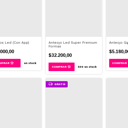
os Led (Con App)
Anteojo Led Super Premium
Anteojo Gi
Formas
000,00
$5.180,0
$32.200,00
en stock
500
en stock
GRATIS