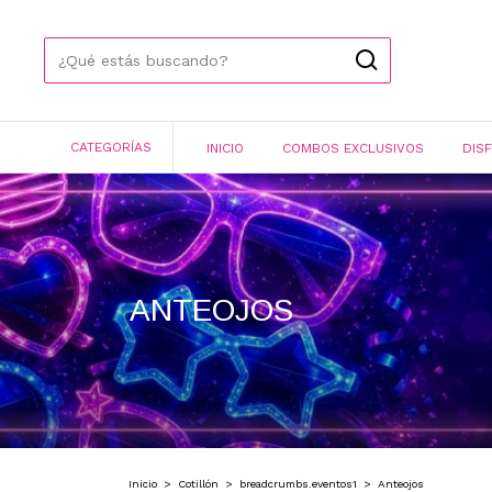
CATEGORÍAS
INICIO
COMBOS EXCLUSIVOS
DIS
ANTEOJOS
Inicio
>
Cotillón
>
breadcrumbs.eventos1
>
Anteojos