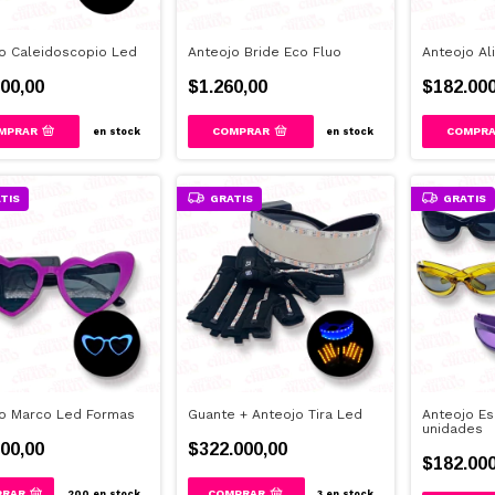
o Caleidoscopio Led
Anteojo Bride Eco Fluo
Anteojo Al
00,00
$1.260,00
$182.000
MPRAR
en stock
en stock
TIS
GRATIS
GRATIS
o Marco Led Formas
Guante + Anteojo Tira Led
Anteojo Esp
unidades
00,00
$322.000,00
$182.000
PRAR
200
en stock
3
en stock