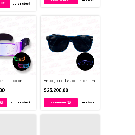
30
en stock
encia Ficcion
Anteojo Led Super Premium
00
$25.200,00
COMPRAR
200
en stock
en stock