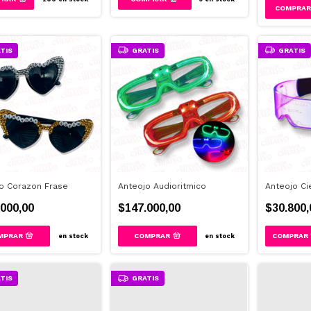
TIS
GRATIS
GRATIS
o Corazon Frase
Anteojo Audioritmico
Anteojo Ci
000,00
$147.000,00
$30.800,
COMPRAR
en stock
en stock
TIS
GRATIS