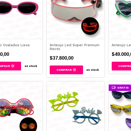
o Ovalados Lisos
Anteojo Led Super Premium
Anteojo Le
Recto
0,00
$49.000,
$37.800,00
MPRAR
en stock
COMPRAR
en stock
GRATIS