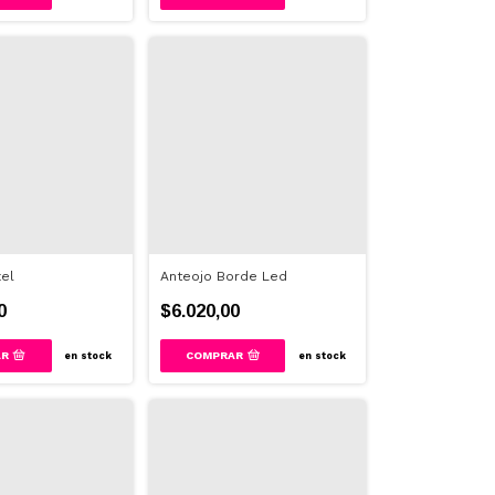
xel
Anteojo Borde Led
0
$6.020,00
COMPRAR
en stock
en stock