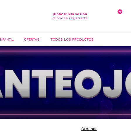
0
¡Hola!
Iniciá sesión
O podés registrarte
INFANTIL
OFERTAS!
TODOS LOS PRODUCTOS
Ordenar