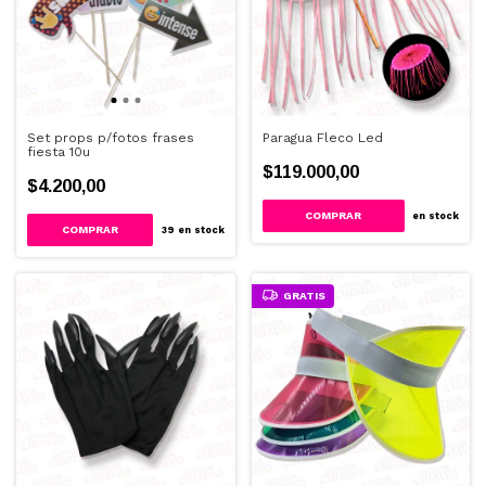
Set props p/fotos frases
Paragua Fleco Led
fiesta 10u
$119.000,00
$4.200,00
en stock
39
en stock
GRATIS