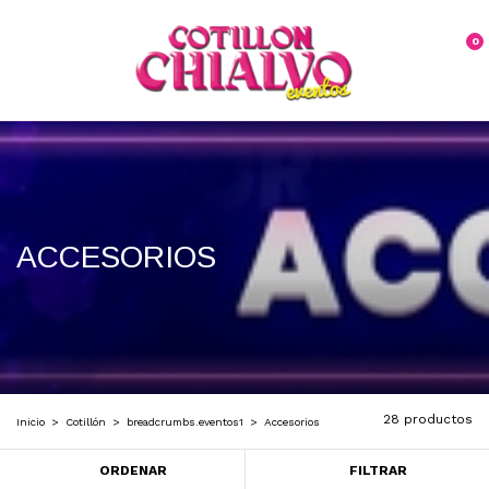
0
ACCESORIOS
28 productos
Inicio
>
Cotillón
>
breadcrumbs.eventos1
>
Accesorios
ORDENAR
FILTRAR