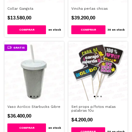
Collar Gangsta
Vincha perlas chicas
$13.580,00
$39.200,00
en stock
30
en stock
GRATIS
Vaso Acrilico Starbucks Gibre
Set props p/fotos malas
palabras 10u
$36.400,00
$4.200,00
COMPRAR
en stock
50
en stock