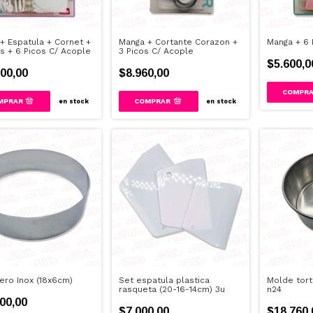
+ Espatula + Cornet +
Manga + Cortante Corazon +
Manga + 6 
s + 6 Picos C/ Acople
3 Picos C/ Acople
$5.600,0
00,00
$8.960,00
en stock
en stock
ero Inox (18x6cm)
Set espatula plastica
Molde tort
rasqueta (20-16-14cm) 3u
n24
00,00
$7.000,00
$18.760,