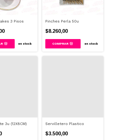
akes 3 Pisos
Pinches Perla 50u
00
$8.260,00
AR
en stock
en stock
te 3u (12X8CM)
Servilletero Plastico
0
$3.500,00