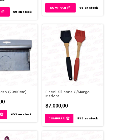
69
en stock
69
en stock
ero (20x10cm)
Pincel Silicona C/Mango
Madera
00
$7.000,00
499
en stock
599
en stock