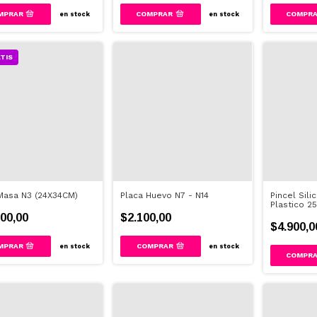
en stock
en stock
TIS
Masa N3 (24X34CM)
Placa Huevo N7 - N14
Pincel Sil
Plastico 2
00,00
$2.100,00
$4.900,0
COMPRAR
en stock
en stock