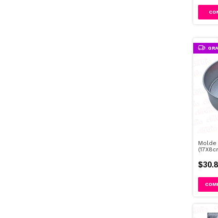
GRA
Molde 
(17X8c
$30.8