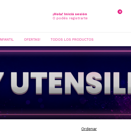
0
¡Hola!
Iniciá sesión
O podés registrarte
INFANTIL
OFERTAS!
TODOS LOS PRODUCTOS
Ordenar