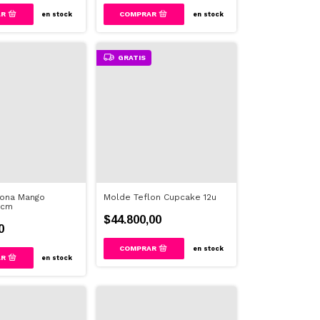
en stock
en stock
GRATIS
icona Mango
Molde Teflon Cupcake 12u
5cm
$44.800,00
0
en stock
en stock