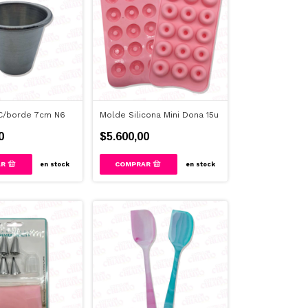
 C/borde 7cm N6
Molde Silicona Mini Dona 15u
0
$5.600,00
en stock
en stock