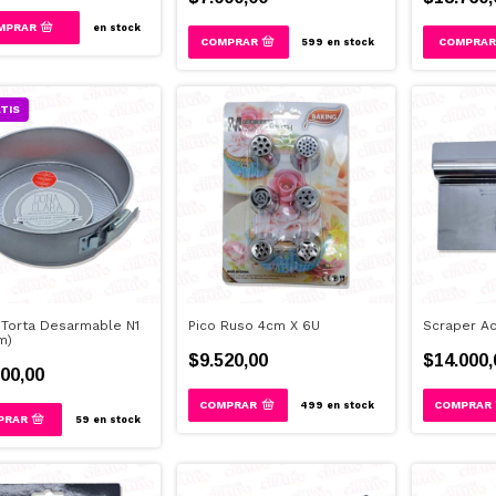
en stock
599
en stock
TIS
Torta Desarmable N1
Pico Ruso 4cm X 6U
Scraper Ac
m)
$9.520,00
$14.000,
00,00
499
en stock
59
en stock