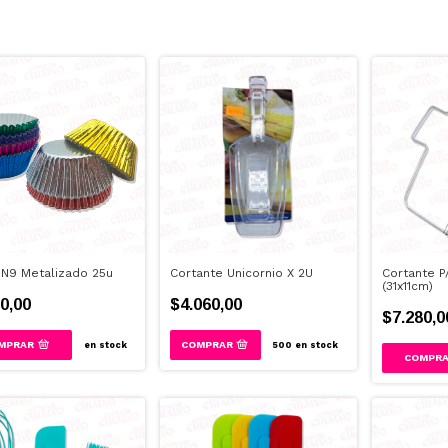
n N9 Metalizado 25u
Cortante Unicornio X 2U
Cortante P
(31x11cm)
0,00
$4.060,00
$7.280,0
MPRAR
en stock
500
en stock