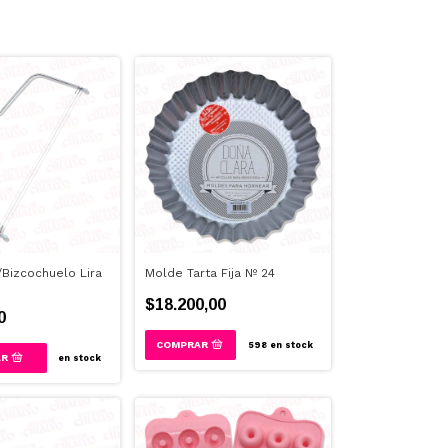
/Bizcochuelo Lira
Molde Tarta Fija Nº 24
$18.200,00
0
598
en stock
en stock