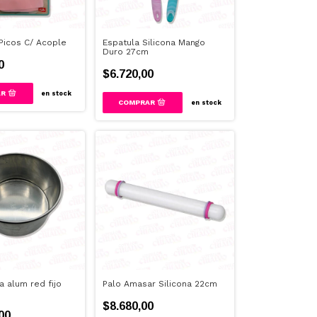
Picos C/ Acople
Espatula Silicona Mango
Duro 27cm
0
$6.720,00
en stock
en stock
a alum red fijo
Palo Amasar Silicona 22cm
$8.680,00
00