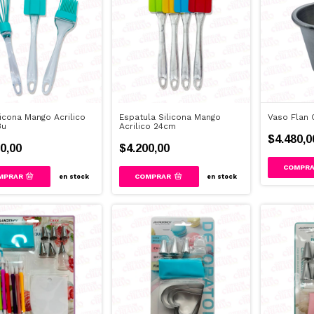
licona Mango Acrilico
Espatula Silicona Mango
Vaso Flan
3u
Acrilico 24cm
$4.480,0
0,00
$4.200,00
en stock
en stock