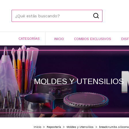
CATEGORÍAS
INICIO
COMBOS EXCLUSIVOS
DIS
MOLDES Y UTENSILIOS
Inicio
>
Repostería
>
Moldes y Utensilios
>
breadcrumbs.silicona