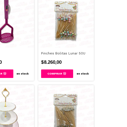
Pinches Bolitas Lunar 50U
0
$8.260,00
en stock
en stock