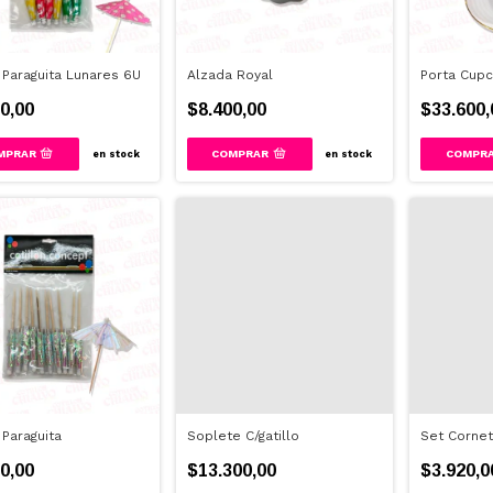
 Paraguita Lunares 6U
Alzada Royal
Porta Cupc
0,00
$8.400,00
$33.600,
COMPR
en stock
en stock
 Paraguita
Soplete C/gatillo
Set Cornet
0,00
$13.300,00
$3.920,0