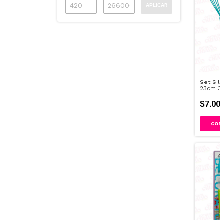
APLICAR
Set Si
23cm 
$7.00