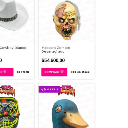
Cowboy Blanco
Mascara Zombie
Desintegrado
0
$54.600,00
en stock
600
en stock
GRATIS