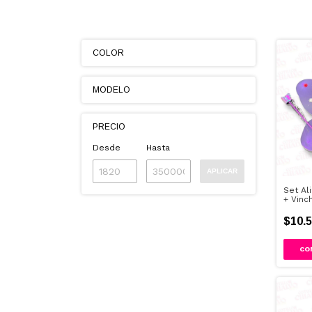
COLOR
MODELO
PRECIO
Desde
Hasta
APLICAR
Set Al
+ Vinc
$10.5
CO