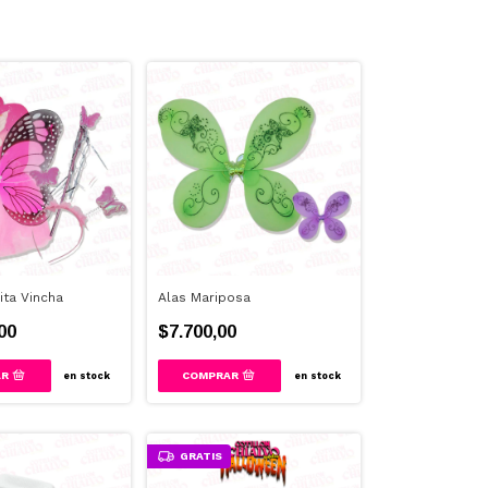
ita Vincha
Alas Mariposa
00
$7.700,00
en stock
en stock
GRATIS