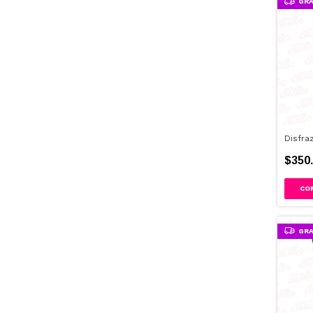
GRA
Disfra
$350.
GRA