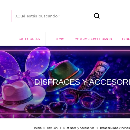
CATEGORÍAS
INICIO
COMBOS EXCLUSIVOS
DIS
DISFRACES Y ACCESOR
Inicio
>
Cotillón
>
Disfraces y Accesorios
>
breadcrumbs.vinchas