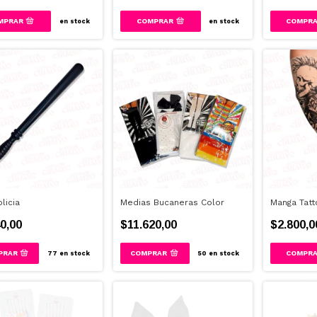
COMPRAR
en stock
en stock
licia
Medias Bucaneras Color
Manga Tatt
0,00
$11.620,00
$2.800,0
77
en stock
50
en stock