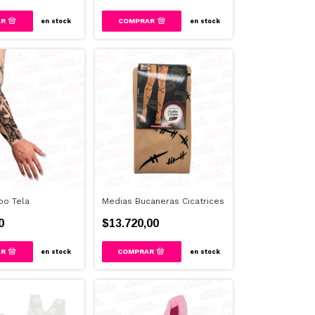
COMPRAR
en stock
en stock
oo Tela
Medias Bucaneras Cicatrices
0
$13.720,00
en stock
en stock