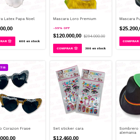
a Latex Papa Noel
Mascara Loro Premium
Mascara Pu
00,00
$25.200,
-
59
%
OFF
$120.000,00
$294.000,00
600
en stock
300
en stock
TIS
o Corazon Frase
Set sticker cara
Sombrero t
alemania
000,00
$12.460,00