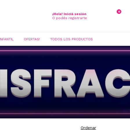
0
¡Hola!
Iniciá sesión
O podés registrarte
INFANTIL
OFERTAS!
TODOS LOS PRODUCTOS
Ordenar