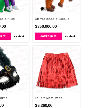
lable Alien
Disfraz Inflable Caballo
,00
$350.000,00
en stock
en stock
pluma
Pollera Metalizada
00
$8.260,00