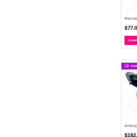
Mascar
$77.0
GRA
Anteoj
$182.