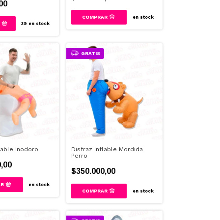
00
en stock
39
en stock
GRATIS
lable Inodoro
Disfraz Inflable Mordida
Perro
,00
$350.000,00
en stock
en stock