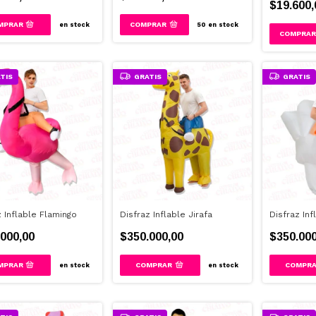
$19.600,
en stock
50
en stock
TIS
GRATIS
GRATIS
z Inflable Flamingo
Disfraz Inflable Jirafa
Disfraz Inf
000,00
$350.000,00
$350.000
en stock
en stock