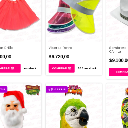
on Brillo
Viseras Retro
Sombrero 
C/cinta
00,00
$6.720,00
$9.100,0
MPRAR
COMPRAR
en stock
500
en stock
TIS
GRATIS