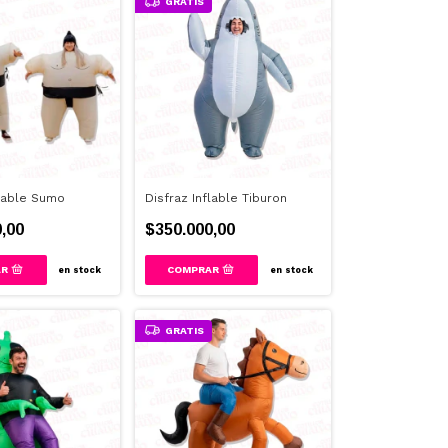
GRATIS
flable Sumo
Disfraz Inflable Tiburon
,00
$350.000,00
en stock
en stock
GRATIS