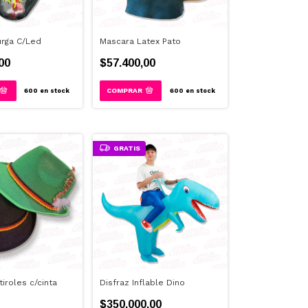
rga C/Led
Mascara Latex Pato
00
$57.400,00
600
en stock
600
en stock
GRATIS
iroles c/cinta
Disfraz Inflable Dino
$350.000,00