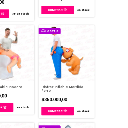
00
en stock
39
en stock
GRATIS
lable Inodoro
Disfraz Inflable Mordida
Perro
,00
$350.000,00
en stock
en stock