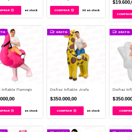
$19.600,
en stock
50
en stock
TIS
GRATIS
GRATIS
z Inflable Flamingo
Disfraz Inflable Jirafa
Disfraz Inf
000,00
$350.000,00
$350.000
en stock
en stock