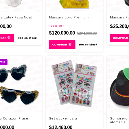
a Latex Papa Noel
Mascara Loro Premium
Mascara Pu
00,00
$25.200,
-
59
%
OFF
$120.000,00
$294.000,00
600
en stock
300
en stock
TIS
o Corazon Frase
Set sticker cara
Sombrero t
alemania
000,00
$12.460,00