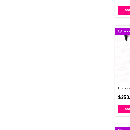
GRA
Disfra
$350.