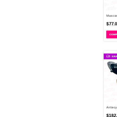
Mascar
$77.0
GRA
Anteoj
$182.