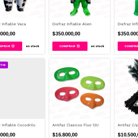
z Inflable Vaca
Disfraz Inflable Alien
Disfraz Inf
000,00
$350.000,00
$350.000
en stock
en stock
TIS
z Inflable Cocodrilo
Antifaz Clasicos Fluo 12U
Antifaz C/
000,00
$16.800,00
$10.500,