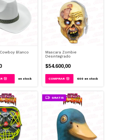
Cowboy Blanco
Mascara Zombie
Desintegrado
0
$54.600,00
en stock
600
en stock
GRATIS