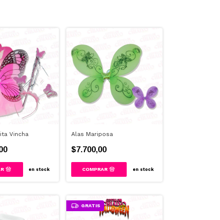
ita Vincha
Alas Mariposa
00
$7.700,00
en stock
en stock
GRATIS