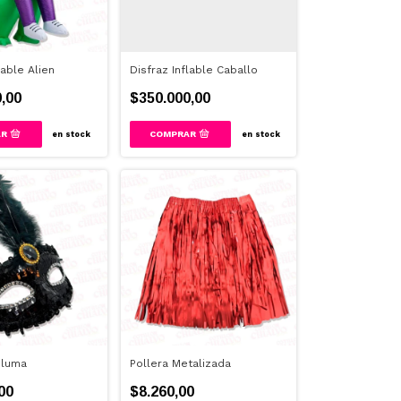
lable Alien
Disfraz Inflable Caballo
,00
$350.000,00
en stock
en stock
pluma
Pollera Metalizada
00
$8.260,00