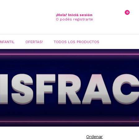
0
¡Hola!
Iniciá sesión
O podés registrarte
INFANTIL
OFERTAS!
TODOS LOS PRODUCTOS
Ordenar