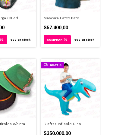
rga C/Led
Mascara Latex Pato
00
$57.400,00
600
en stock
600
en stock
GRATIS
iroles c/cinta
Disfraz Inflable Dino
$350.000,00