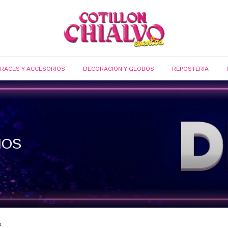
FRACES Y ACCESORIOS
DECORACION Y GLOBOS
REPOSTERIA
IOS
s