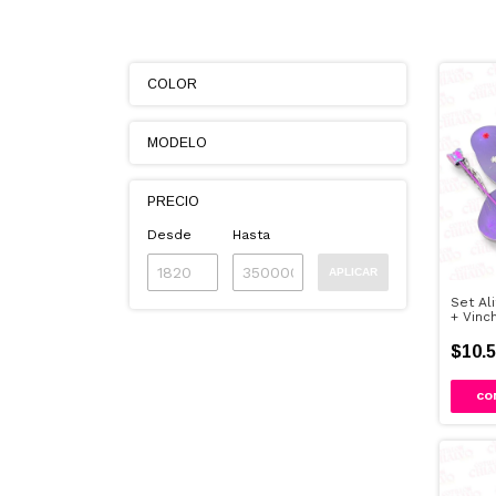
COLOR
MODELO
PRECIO
Desde
Hasta
APLICAR
Set Al
+ Vinc
$10.5
CO