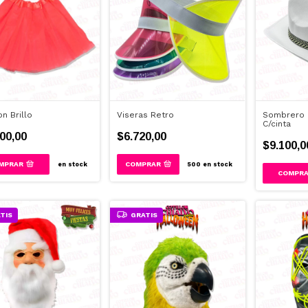
on Brillo
Viseras Retro
Sombrero 
C/cinta
00,00
$6.720,00
$9.100,0
MPRAR
COMPRAR
en stock
500
en stock
TIS
GRATIS