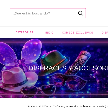
CATEGORÍAS
INICIO
COMBOS EXCLUSIVOS
DIS
DISFRACES Y ACCESOR
Inicio
>
Cotillón
>
Disfraces y Accesorios
>
breadcrumbs.anteojo