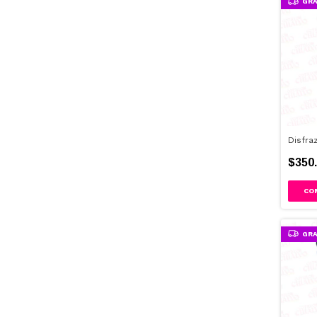
GRA
Disfra
$350.
GRA