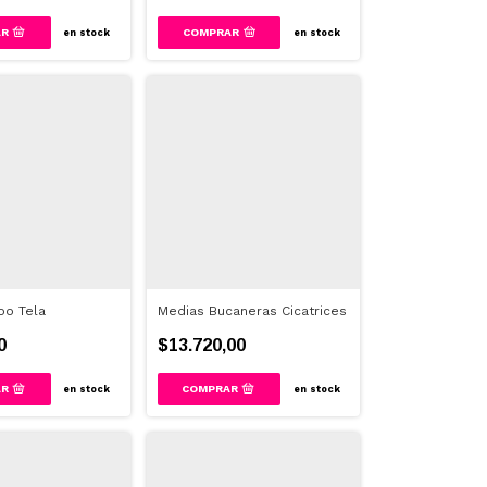
COMPRAR
en stock
en stock
oo Tela
Medias Bucaneras Cicatrices
0
$13.720,00
en stock
en stock