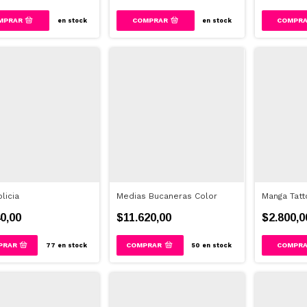
COMPRAR
en stock
en stock
licia
Medias Bucaneras Color
Manga Tatt
0,00
$11.620,00
$2.800,0
77
en stock
50
en stock