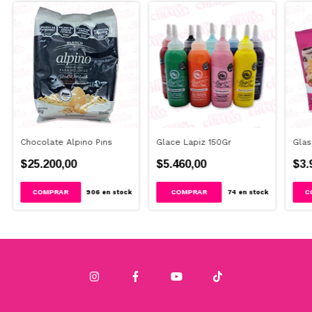
Chocolate Alpino Pins
Glace Lapiz 150Gr
Glas
$25.200,00
$5.460,00
$3.
COMPRAR
906
en stock
74
en stock