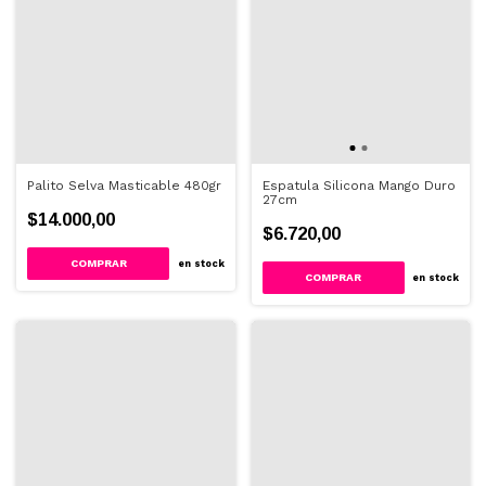
Palito Selva Masticable 480gr
Espatula Silicona Mango Duro
27cm
$14.000,00
$6.720,00
en stock
en stock