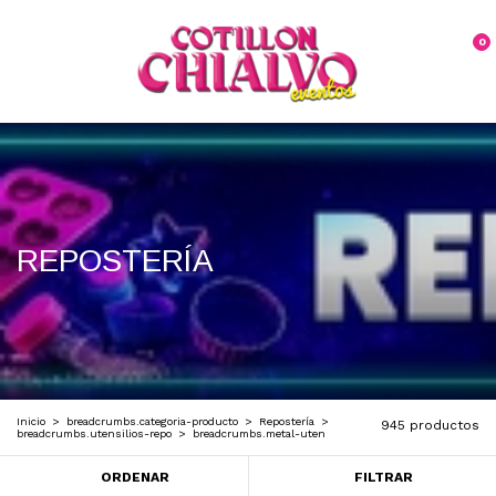
0
REPOSTERÍA
Inicio
>
breadcrumbs.categoria-producto
>
Repostería
>
945 productos
breadcrumbs.utensilios-repo
>
breadcrumbs.metal-uten
ORDENAR
FILTRAR