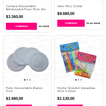
Cuchara Descartable
Vaso 110cc Cristal
Metalizados/Fluor 15cm 20u
$8.680,00
$3.360,00
COMPRAR
52
en stock
COMPRAR
en stock
Plato Descartable Blanco
Pinche Tenedor/ Espaditas
17cm
14Cm X 30Uni
$1.680,00
$1.120,00