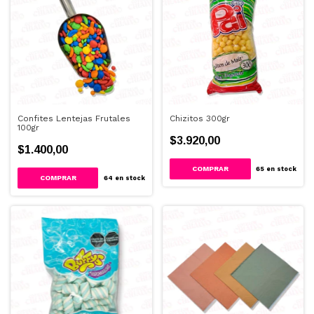
Confites Lentejas Frutales
Chizitos 300gr
100gr
$3.920,00
$1.400,00
65
en stock
64
en stock