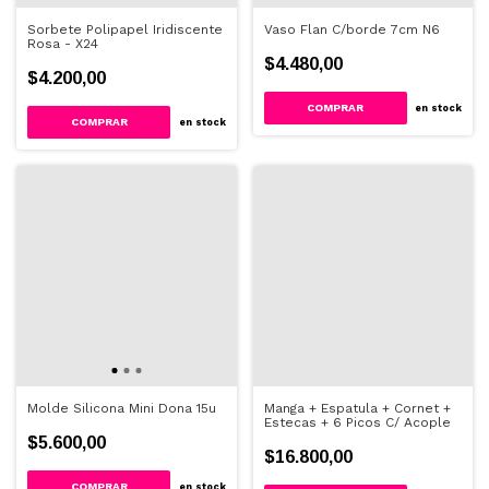
Sorbete Polipapel Iridiscente
Vaso Flan C/borde 7cm N6
Rosa - X24
$4.480,00
$4.200,00
en stock
en stock
Molde Silicona Mini Dona 15u
Manga + Espatula + Cornet +
Estecas + 6 Picos C/ Acople
$5.600,00
$16.800,00
en stock