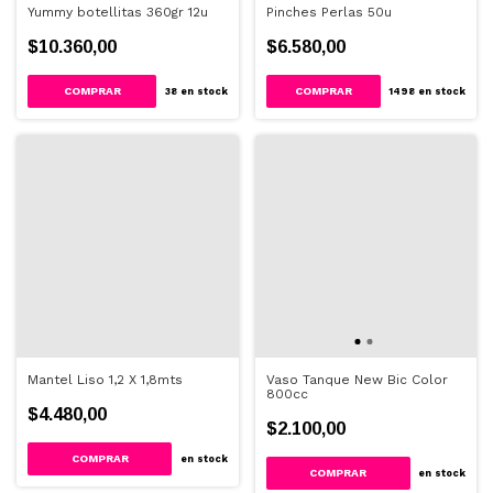
Yummy botellitas 360gr 12u
Pinches Perlas 50u
$10.360,00
$6.580,00
COMPRAR
38
en stock
1498
en stock
Mantel Liso 1,2 X 1,8mts
Vaso Tanque New Bic Color
800cc
$4.480,00
$2.100,00
COMPRAR
en stock
COMPRAR
en stock