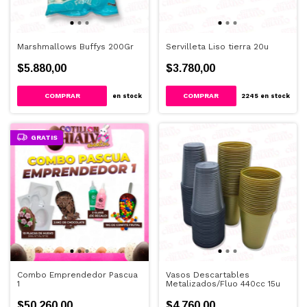
Marshmallows Buffys 200Gr
Servilleta Liso tierra 20u
$5.880,00
$3.780,00
COMPRAR
en stock
2245
en stock
GRATIS
Combo Emprendedor Pascua
Vasos Descartables
1
Metalizados/Fluo 440cc 15u
$50.260,00
$4.760,00