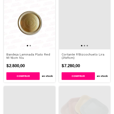
Bandeja Laminada Plato Red
Cortante P/Bizcochuelo Lira
N1 16cm 10u
(31x11cm)
$2.800,00
$7.280,00
en stock
en stock