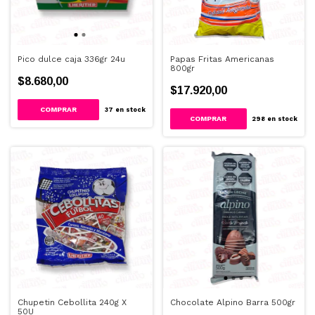
Pico dulce caja 336gr 24u
Papas Fritas Americanas
800gr
$8.680,00
$17.920,00
37
en stock
298
en stock
Chupetin Cebollita 240g X
Chocolate Alpino Barra 500gr
50U